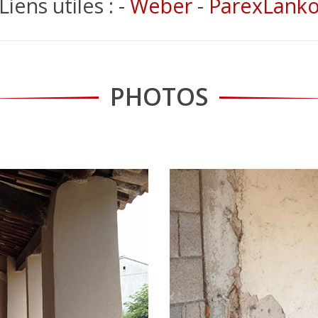
Liens utiles : -
Weber
-
ParexLank
PHOTOS